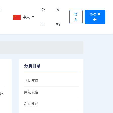
註
公
文
登
免费注
中文
入
册
告
档
分类目录
帮助支持
网站公告
务
新闻资讯