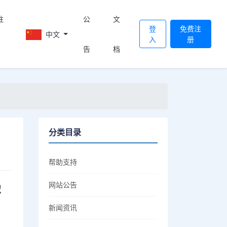
註
公
文
登
免费注
中文
入
册
告
档
分类目录
帮助支持
密
网站公告
新闻资讯