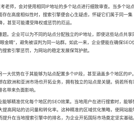
格的监考老师，会对使用相同IP地址的多个站点进行细致审查。当多个站
方面存在高度相似性时，搜索引擎便会心生疑虑，怀疑它们属于同一集
降，甚至可能遭受降权或惩罚的厄运。
难题。企业可以为不同的站点分配独立的IP地址，即使这些站点共享
眼金睛”，避免被误判为同一站群。如此一来，企业便能在确保SEO
发的搜索引擎惩罚，为网站的稳定发展保驾护航。
另一大优势在于其能够为站点配置多个IP段，甚至涵盖多个地区的IP
想在欧洲和亚洲市场也开拓业务，拥有独立的站点是关键。倘若所有
排名带来负面影响。
业能够精准优化每个地区的SEO效果。当地用户在进行搜索时，能够
大提高网站的访问量和转化率。这种精准的区域优化策略，使网站能
而提升在当地搜索引擎中的排名，为企业开拓国际市场奠定坚实基础