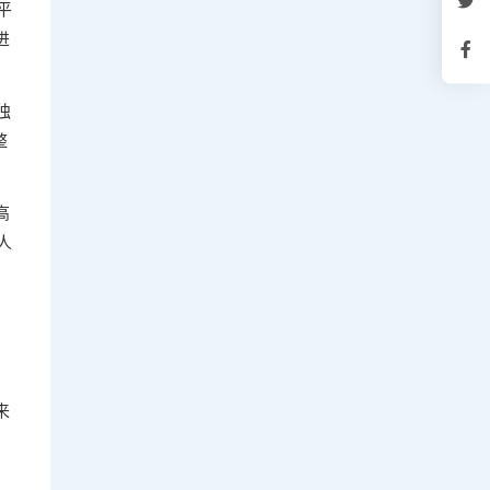
平
进
独
整
高
人
来