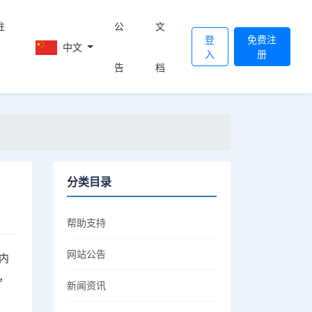
註
公
文
登
免费注
中文
入
册
告
档
分类目录
帮助支持
网站公告
内
，
新闻资讯