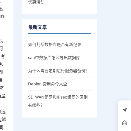
靠
优惠活动
出
影响
。
最新文章
，
化，
如何判断数据库是否有新纪录
可
 考
sap中数据库怎么导出数据库
持、
为什么需要定期进行服务器备份？
题
拥
Debian 常用命令大全
济
质量
SD-WAN组网和IPsec组网的区别
有哪些？
您选
能够
同