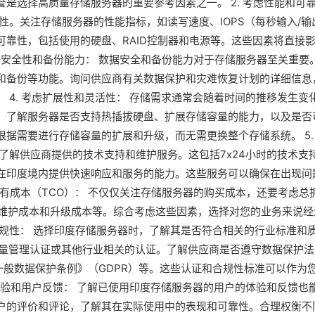
是选择高质量存储服务器的重要参考因素之一。 2. 考虑性能和可
性。关注存储服务器的性能指标，如读写速度、IOPS（每秒输入/输
靠性，包括使用的硬盘、RAID控制器和电源等。这些因素将直接
数据安全性和备份能力： 数据安全和备份能力对于存储服务器至关重要
和备份等功能。询问供应商有关数据保护和灾难恢复计划的详细信息
 4. 考虑扩展性和灵活性： 存储需求通常会随着时间的推移发生变
。了解服务器是否支持热插拔硬盘、扩展存储容量的能力，以及是否
据需要进行存储容量的扩展和升级，而无需更换整个存储系统。 5.
了解供应商提供的技术支持和维护服务。这包括7x24小时的技术支
在印度境内提供快速响应和服务的能力。这些服务可以确保在出现问
拥有成本（TCO）： 不仅仅关注存储服务器的购买成本，还要考虑总
、维护成本和升级成本等。综合考虑这些因素，选择对您的业务来说经
和合规性： 选择印度存储服务器时，了解其是否符合相关的行业标准和
01质量管理认证或其他行业相关的认证。了解供应商是否遵守数据保护法
《一般数据保护条例》（GDPR）等。这些认证和合规性标准可以作为
户体验和用户反馈： 了解已使用印度存储服务器的用户的体验和反馈也
户的评价和评论，了解其在实际使用中的表现和可靠性。合理权衡不