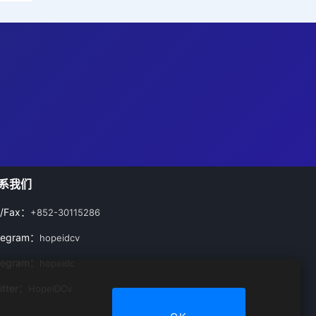
系我们
l/Fax：
+852-30115286
legram：
hopeidcv
legram：
hopeidc
itter：
HopeIDCv