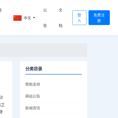
註
公
文
登
免费注
中文
入
册
告
档
分类目录
帮助支持
网站公告
印
器之
新闻资讯
寻