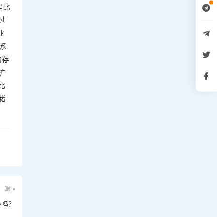
是比
过
业
系
的存
扩
比
储
一篇 »
p吗？