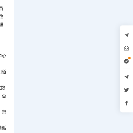
员
致
据
中心
知道
在数
。否
，您
遵循