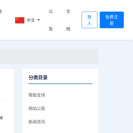
註
公
文
登
免费注
中文
入
册
告
档
分类目录
帮助支持
网站公告
并
新闻资讯