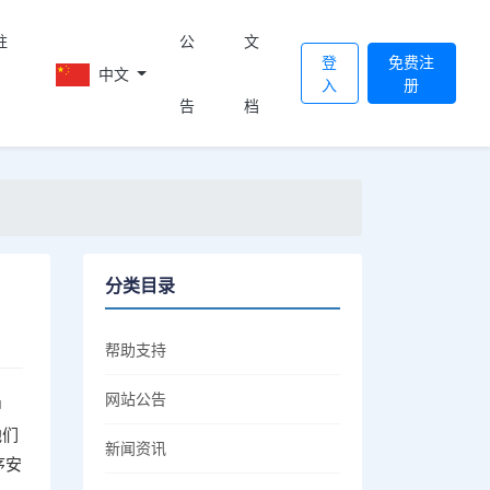
註
公
文
登
免费注
中文
入
册
告
档
分类目录
帮助支持
网站公告
中
他们
新闻资讯
序安