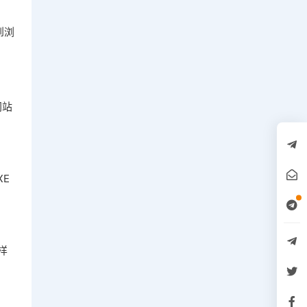
到浏
网站
E
样