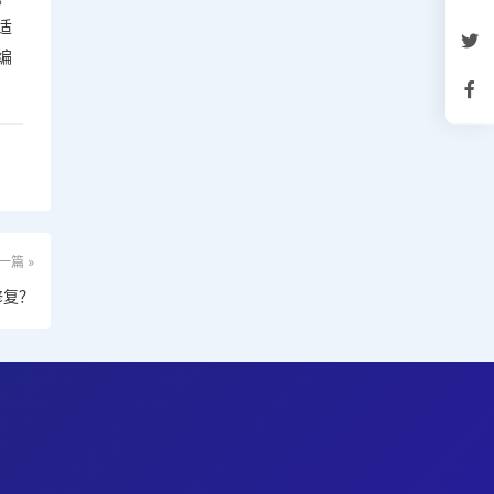
适
编
一篇 »
修复？