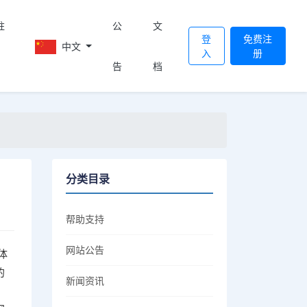
註
公
文
登
免费注
中文
入
册
告
档
分类目录
帮助支持
网站公告
体
的
新闻资讯