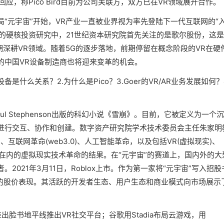
回应，称Pico Bird目前为公司关联方，双方已在VR领域展开合作。
“元宇宙”开始，VR产业一直被业界视为率先登陆下一代互联网的“
期的硬核投资研究中，21世纪资本研究院首先关注的是歌尔股份，这
期深耕VR领域。随着5G的逐步落地，前期停留在概念阶段的VR在硬
的中国VR设备制造商也将迎来变革的机会。
备是什么关系？2.为什么是Pico？3.Goer的VR/AR业务发展如何？
ul Stephenson出版的科幻小说《雪崩》。目前，它被定义为一个
进行交互、协作和创建。数字资产研究院学术技术委员会主任朱家明
)、互联网革命(web3.0)、人工智能革命，以及包括VR(虚拟现实)、
引擎在内的虚拟现实技术革命的结果。在“元宇宙”的赛道上，国内外的大
021年3月11日，Roblox上市。作为第一家将“元宇宙”写入招股
劲的股价表现。其活跃的开发者生态、用户生态和商业模式向市场展示
推出脸书地平线推出VR社交平台；谷歌用Stadia布局云游戏，用