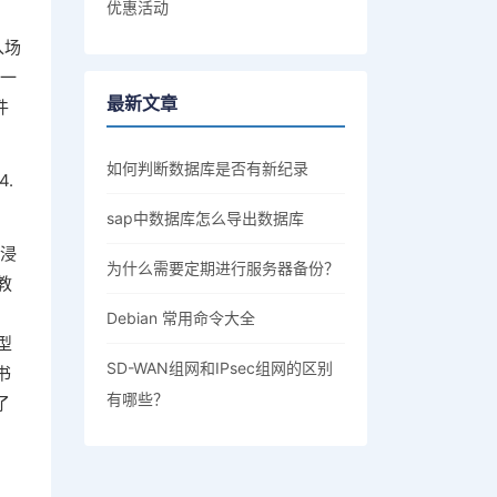
优惠活动
入场
是一
最新文章
件
如何判断数据库是否有新纪录
4.
sap中数据库怎么导出数据库
沉浸
为什么需要定期进行服务器备份？
教
Debian 常用命令大全
型
SD-WAN组网和IPsec组网的区别
书
有哪些？
了