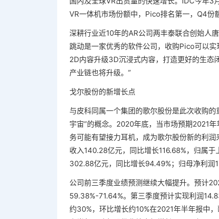
国内及全球VR出货量的快速增长。IDC今年3月
VR一体机市场份额中，Pico排名第一，Q4份
深耕行业近10年的AR公司两丰泰联合创始人唐
跳动是一家优秀的软件公司，收购Pico可以
2D内容升级3D沉浸式内容，打造更好的生态
产业链也将升级。”
戈尔股份的新增长点
与皮科同属一个集团的歌尔股份是此次收购的
宇宙”的概念。2020年底，当市场预期2021
务可能有望接力耳机，成为歌尔股份新的利润
收入140.28亿元，同比增长116.68%，归
302.88亿元，同比增长94.49%；归母净利润17
公司前三季度业绩预测继续大幅提升。预计2021
59.38%-71.64%。第三季度预计实现利润1
约30%，环比增长约10%在2021年半年报