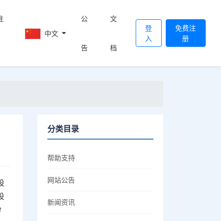
註
公
文
登
免费注
中文
入
册
告
档
分类目录
帮助支持
网站公告
投
投
新闻资讯
份