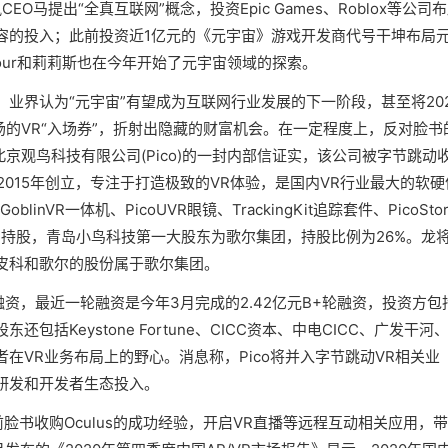
CEO马提出“全真互联网”概念，投资Epic Games、Roblox等公司
容的投入；此前投资近1亿元的《元宇宙》游戏开发商代号干坤布局
Tour和莉莉斯也在今年开始了元宇宙领域的探索。
业界认为“元宇宙”有望成为互联网行业发展的下一阶段，甚至将202
场的VR“入场券”，折射出隐藏的财富机会。在一定程度上，反对脸书
京观鸟科技有限公司(Pico)的一封内部信证实，该公司被字节跳动
于2015年创立，专注于打造极致的VR体验，是国内VR行业最大的软硬
nVR一体机、PicoUVR眼镜、TrackingKit追踪套件、PicoStor
%持股，青岛小鸟科技第一大股东为歌尔集团，持股比例为26%。龙
皮科和歌尔的股份属于歌尔集团。
融资，最近一轮融资是今年3月完成的2.42亿元B+轮融资，投资方包
括Keystone Fortune、CICC资本、中电CICC、广发干河
在VR业务布局上的野心。消息称，Pico将并入字节跳动VR相关业
研发和开发者生态投入。
制此前脸书收购Oculus的成功经验，开启VR直播等远程互动相关应用，