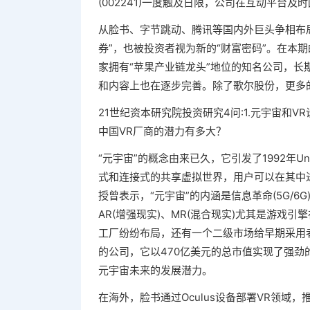
(002241)一度触及日限，公司在互动平台及时
从脸书、字节跳动、腾讯等国内外巨头争相布局
券”，也被投资者视为新的“财富密码”。在本
家拥有“苹果产业链龙头”地位的知名公司，长
和内容上也在逐步完善。除了歌尔股份，更多
21世纪资本研究院投资研究4问:1.元宇宙和VR设
中国VR厂商的潜力有多大？
“元宇宙”的概念由来已久，它引发了1992年Un
式和连接式的共享虚拟世界，用户可以在其中
授曾表示，“元宇宙”的内涵是信息革命(5G/6G
AR(增强现实)、MR(混合现实)尤其是游戏
工厂纷纷布局，还有一个二级市场给早期采用者。2
的公司，它以470亿美元的总市值实现了强
元宇宙未来的发展潜力。
在海外，脸书通过Oculus设备部署VR领域，