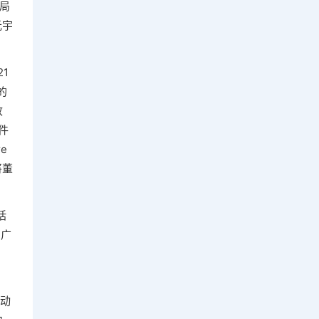
布局
元宇
1
的
收
件
e
将董
括
、广
带动