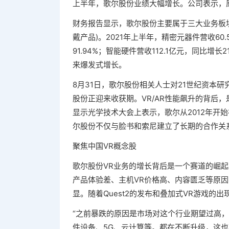
上半年，歌尔股份业绩大幅增长。公司表示，
财务报告显示，歌尔股份主要属于三大业务板块:
戴产品)。2021年上半年，精密元器件营收60.
91.94%；智能硬件营收112.1亿元，同比增
来爆发式增长。
8月31日，歌尔股份相关人士对21世纪资本研
股份正迎来收获期。VR/AR性能飙升的背后，
显示光学技术大会上表示，歌尔从2012年开始
尔股份不仅与脸书和索尼建立了长期的合作关系
聚焦中国VR概念股
歌尔股份VR业务的增长背后是一个赛道的崛起。
产品体验差、主机VR价格高、内容匮乏等原因
显。随着Quest2的发布和叠加式VR游戏的
“之前暴跌的原因是市场对这个行业期望过高
件设备、5G、云计算等。都在不断升级，这