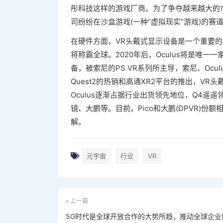
彤科技这样的游戏厂商。为了争夺越来越大的市场份额
司纷纷在沙盒游戏(一种“虚拟现实”游戏)的赛
在硬件方面，VR头戴式显示设备是一个重要的输
将称霸全球。2020年后，Oculus将是唯一
备，被索尼的PS VR系列所主导，索尼、Oculu
Quest2的热销和高通XR2平台的推出，VR
Oculus逐渐占据行业出货领先地位，Q4遥遥
镜、大鹏等。目前，Pico和大鹏(DPVR)
解。
元宇宙
行业
VR
« 上一篇
5G时代是全球开放合作的大势所趋，推动全球企业