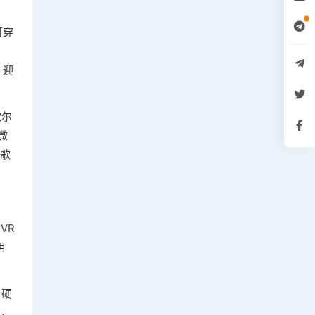
可穿
，迎
歌尔
微
。歌
VR
明
，硬
户，