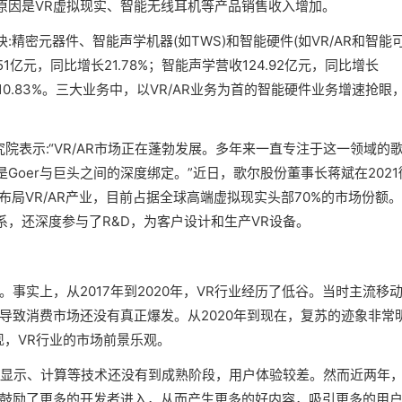
原因是VR虚拟现实、智能无线耳机等产品销售收入增加。
精密元器件、智能声学机器(如TWS)和智能硬件(如VR/AR和智能
51亿元，同比增长21.78%；智能声学营收124.92亿元，同比增长
长210.83%。三大业务中，以VR/AR业务为首的智能硬件业务增速抢眼
究院表示:“VR/AR市场正在蓬勃发展。多年来一直专注于这一领域的
是Goer与巨头之间的深度绑定。”近日，歌尔股份董事长蒋斌在2021
布局VR/AR产业，目前占据全球高端虚拟现实头部70%的市场份额
，还深度参与了R&D，为客户设计和生产VR设备。
事实上，从2017年到2020年，VR行业经历了低谷。当时主流移动
导致消费市场还没有真正爆发。从2020年到现在，复苏的迹象非常
出现，VR行业的市场前景乐观。
，显示、计算等技术还没有到成熟阶段，用户体验较差。然而近两年
也鼓励了更多的开发者进入，从而产生更多的好内容，吸引更多的用