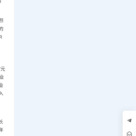
内
节
的
R
“元
业
业
入
长
年