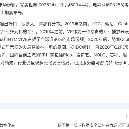
，完美世界(002624)、千兆(603444)、电魂网(603258)
道上加紧布局。
出端口，很多大厂商都有分布。2019年之前，HTC、索尼、Oculu
一家产业多元化的企业。2019年之前，VR作为一种昂贵的专业播放器设
s和HTC VIVE占据了全球近80%的市场份额。2020年后，随着Ocul
头戴式显示器的发展将被推向新的高潮。据IDC统计，自2020年Q2以来
领先。国内目前主流的VR厂商包括Pico、爱奇艺、NOLO、芯视、魔
份额相对领先，行业仍呈现多元化发展格局。租用服务器可咨询梦飞云idc
下
数字化转
我国第一部《数据安全法》在九月起正