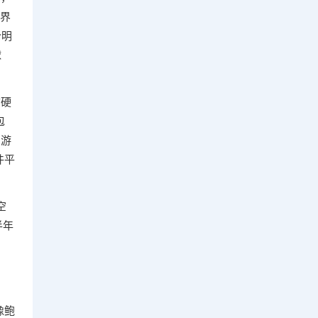
世界
今明
球
前硬
包
、游
件平
空
半年
像鲍