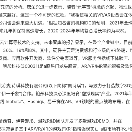
研究院的分析。唐荣兴进一步表示，随着“元宇宙”概念的兴起，物理
来越好。这是一个不可逆的过程。“我相信相关的VR/AR设备会在
司也会迎来重大机遇。”根据知名咨询机构IDC的预测，2021年全
来几年将保持高速增长，2020-2024年年均复合增长率约为48%。
G、云计算等技术的支持。未来智库的报告显示，在整个产业链中，目
36%、19%和8%。其中，硬件主要是消费级和行业级的VR终端，
发商、应用软件开发商、软件分销渠道等。VR服务包括线下体验店
科技(300031)是a股热门龙头股票，AR/VR/MR智能眼镜及软
北京胡诗琪科技有限公司(以下简称“胡诗琪”)，与致力于打造数字3D
伊一千象”)合作。鲍彤科技决心深度培育“虚拟现实”产业。2021年
nobeta”、Hashiqi、易千祥在AR、VR领域的重点战略布局，在
。
西奇、伊势郝彤、游戏R&D团队开发了多款游戏DEMO，并在
探索更多基于AR/VR/XR的游戏(“XR”指增强现实)。a股市场有不少