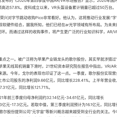
发布的《2020年第四季度中国AR/VR市场报告》显示，2020年国
额高达57.8%。皮科成立以来，VR头盔设备累计销量已超过50万台。
荣兴对字节跳动收购Pico非常看好。他认为，这将推动行业发展:“字
实现软硬件结合，据我所知，他们已经在ar光学领域有所布局。为未来
闭环。而通过这样的收购事件，将产生更广泛的行业知识科学，AR/V
重点之一。被广泛称为苹果产业链龙头的歌尔股份，其实早就涉猎过
年苹果无线耳机销量下滑时，21世纪资本研究院在报告中指出，VR/AR
来源。今年，戈尔的表现也印证了这一点。一季度，歌尔股份实现营
属于上市公司股东的净利润9.66亿元，同比增长228.41%。上半年营业收
.31亿元，同比增长121.71%。
年前三季度归母净利润约32.14亿元-34.61亿元，同比增长
4.83亿元-17.3亿元。若取中值，第三季度利润预计为16.1亿元，同比增
中，歌尔股份提到公司“元宇宙”等新兴概念越来越受到全行业的关注。今