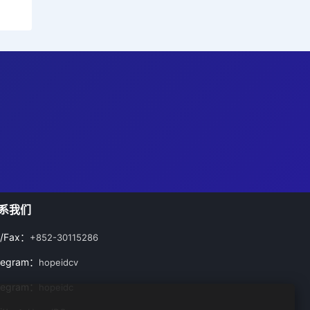
系我们
l/Fax：
+852-30115286
legram：
hopeidcv
legram：
hopeidc