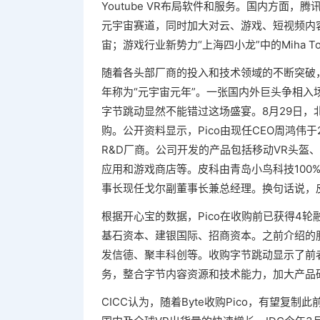
Youtube VR布局软件和服务。国内方面，腾讯
元宇宙赛道，同时加大对云、游戏、短视频内
宙；游戏行业新势力“上海四小龙”中的Miha 
随着各头部厂商的投入和技术领域的不断突破，
年称为“元宇宙元年”。一张国内外巨头争相入
字节跳动显然不能错过这场盛宴。8月29日，北
购。公开资料显示，Pico由现任CEO周鸿伟
R&D厂商。公司开发的产品包括移动VR头盔、Gobli
应用和游戏商店等。皮科由青岛小鸟科技100
事长现任戈尔副董事长兼总经理。换句话说，
根据开心宝的数据，Pico在收购前已获得4轮
基石资本、建银国际、招商资本。之前介绍的股东还包
发信德、聚丰科创等。收购字节跳动显示了前者
务，整合字节内容资源和技术能力，加大产品
CICC认为，随着Byte收购Pico，有望复