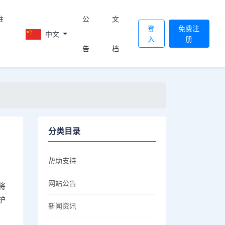
註
公
文
登
免费注
中文
入
册
告
档
分类目录
帮助支持
网站公告
将
护
新闻资讯