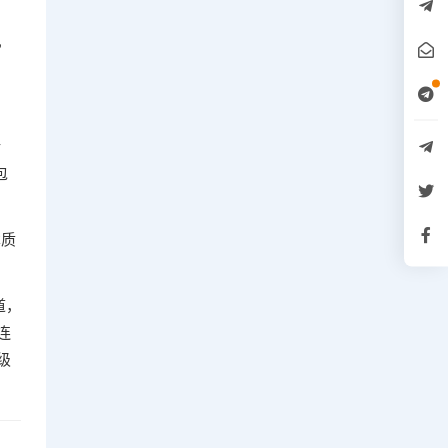
，
转
包
本质
道，
连
级