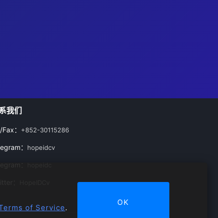
系我们
l/Fax：
+852-30115286
legram：
hopeidcv
legram：
hopeidc
itter：
HopeIDCv
OK
Terms of Service
.