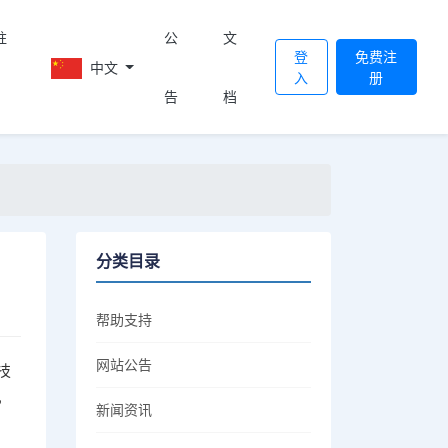
註
公
文
登
免费注
中文
入
册
告
档
分类目录
帮助支持
网站公告
技
，
新闻资讯