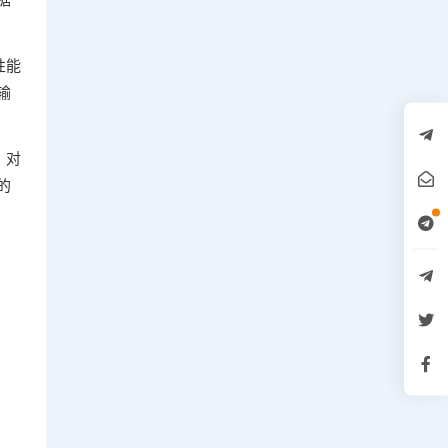
性能
输
，对
的