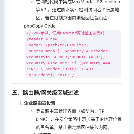
在网站代码中集成MaxMind、IP2Location
等API，通过脚本实时检测访问者IP所属地
区，若在限制范围内则返回拦截页面。
php
Copy Code
// PHP示例：使用MaxMind库验证国家代码
$reader
=
new
Reader
(
'/path/to/GeoLite2-
Country.mmdb'
);
$country
=
$reader
-
>
country
(
$_SERVER
[
'REMOTE_ADDR'
])-
>country->isoCode;
if
(
$country
===
'CN'
) {
header
(
"HTTP/1.1 403
Forbidden"
);
exit
; }
五、路由器/网关级区域过滤
企业路由器设置
登录路由器管理界面（如华为、TP-
LINK），在安全策略中添加基于IP地理位置
的黑名单，禁止指定地区IP接入内网。