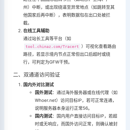
州）中断，或出现绕道至异常地点（如跳转至其
他国家后再中断），表明数据包在出口处被拦
截。
在线工具辅助
通过站长工具等平台（如
）可视化查看路由
tool.chinaz.com/Tracert
路径，若显示境内节点正常但出口后超时或绕
行，可判定为GFW干预。
二、双通道访问验证
国内外对比测试
国外测试
‌：通过海外服务器或在线代理（如
Whoer.net）访问目标IP，若可正常连通，
说明服务器本身运行正常
5
6
。
国内测试
‌：国内用户直接访问目标IP，若超
时或无响应，而国外访问正常，则确认被封