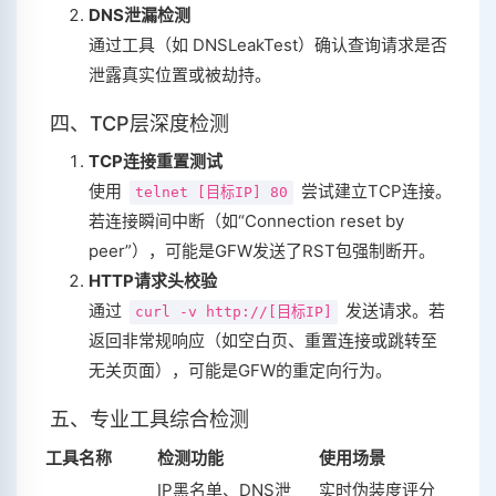
DNS泄漏检测
通过工具（如 DNSLeakTest）确认查询请求是否
泄露真实位置或被劫持。
四、TCP层深度检测
TCP连接重置测试
使用
尝试建立TCP连接。
telnet [目标IP] 80
若连接瞬间中断（如“Connection reset by
peer”），可能是GFW发送了RST包强制断开。
HTTP请求头校验
通过
发送请求。若
curl -v http://[目标IP]
返回非常规响应（如空白页、重置连接或跳转至
无关页面），可能是GFW的重定向行为。
五、专业工具综合检测
工具名称
检测功能
使用场景
IP黑名单、DNS泄
实时伪装度评分