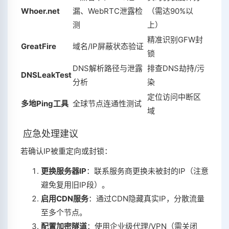
Whoer.net
漏、WebRTC泄露检
（需达90%以
测
上）
精准识别GFW封
GreatFire
域名/IP屏蔽状态验证
锁
DNS解析路径与泄露
排查DNS劫持/污
DNSLeakTest
分析
染
定位访问中断区
多地Ping工具
全球节点连通性测试
域
应急处理建议
若确认IP被重定向或封锁：
更换服务器IP
‌：联系服务商更换未被封的IP（注意
避免复用旧IP段）。
启用CDN服务
‌：通过CDN隐藏真实IP，分散流量
至多个节点。
配置加密隧道
‌：使用企业级代理/VPN（需关闭