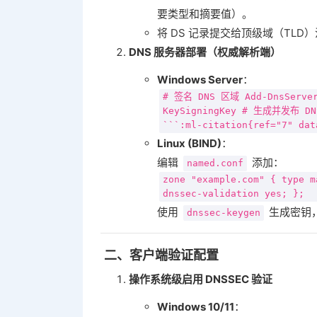
要类型和摘要值）。
将 DS 记录提交给顶级域（TLD
DNS 服务器部署（权威解析端）
Windows Server
‌：
# 签名 DNS 区域 Add-DnsServerS
KeySigningKey # 生成并发布 DNS
```:ml-citation{ref="7" dat
Linux (BIND)
‌：
编辑
添加：
named.conf
zone "example.com" { type m
dnssec-validation yes; };
使用
生成密钥
dnssec-keygen
‌
二、客户端验证配置
操作系统级启用 DNSSEC 验证
Windows 10/11
‌：