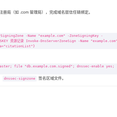
）注册局（如 .com 管理局），完成域名层信任链绑定。
igningZone -Name "example.com" -ZoneSigningKey -
KEY 资源记录 Invoke-DnsServerZoneSign -Name "example.com
a="citationList"}
aster; file "db.example.com.signed"; dnssec-enable yes;
，
签名区域文件。
dnssec-signzone