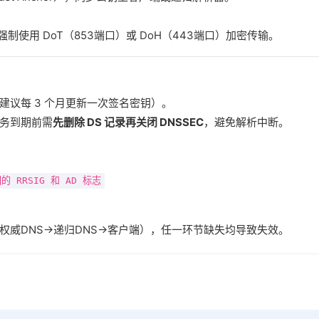
制使用 DoT（853端口）或 DoH（443端口）加密传输。
（建议每 3 个月更新一次签名密钥）。
务到期前需‌
先删除 DS 记录再关闭 DNSSEC
‌，避免解析中断。
的 RRSIG 和 AD 标志
→权威DNS→递归DNS→客户端），任一环节缺失均导致失效。