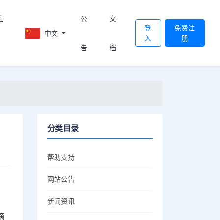
註
公
文
登
免费注
中文
入
册
告
档
分类目录
帮助支持
网站公告
新闻资讯
摘