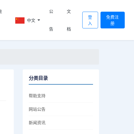
註
公
文
登
免费注
中文
入
册
告
档
分类目录
帮助支持
网站公告
新闻资讯
。