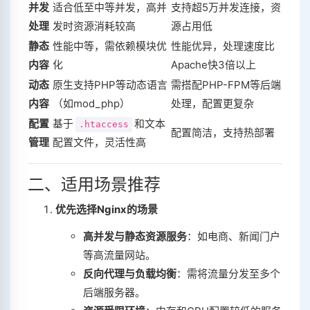
并发
适合低至中等并发，高并
支持超5万并发连接，资
处理
发时资源消耗较高‌
源占用低‌
静态
性能中等，需依赖模块优
性能优异，处理速度比
内容
化‌
Apache快3倍以上‌
动态
原生支持PHP等动态语言
需搭配PHP-FPM等后端
内容
（如mod_php）‌
处理，配置更复杂‌
配置
基于
和文本
.htaccess
配置简洁，支持热部署‌
管理
配置文件，灵活性高‌
二、适用场景推荐
优先选择Nginx的场景
高并发与静态资源服务
‌：如电商、新闻门户
等高流量网站‌。
反向代理与负载均衡
‌：需将流量分发至多个
后端服务器‌。