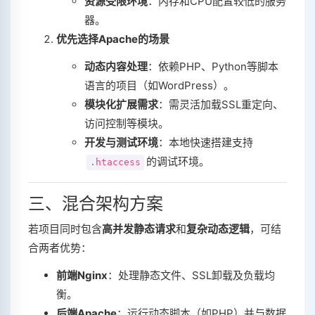
资源受限环境
‌：内存和CPU配置较低的服务
器‌。
优先选择Apache的场景
动态内容处理
‌：依赖PHP、Python等脚本
语言的项目（如WordPress）‌。
模块化扩展需求
‌：需灵活加载SSL重定向、
访问控制等模块‌。
开发与测试环境
‌：本地快速搭建支持
的调试环境‌。
.htaccess
三、混合架构方案
若项目同时包含‌
高并发静态请求
‌和‌
复杂动态逻辑
‌，可结
合两者优势：
前端Nginx
‌：处理静态文件、SSL卸载及负载均
衡‌。
后端Apache
‌：运行动态脚本（如PHP）并与数据