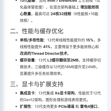
13代酷睿
‌：沿用 ‌
Intel 7 Enhanced
‌ 工艺制程（优
化晶体管密度），在混合架构基础上 ‌
增加能效核
心数量
‌，最高可达 ‌
24核32线程
‌（8性能核+16能
效核）‌。
二、性能与缓存优化
单核/多核性能
‌：13代单线程性能提升约 ‌
15%
‌，多
线程性能提升 ‌
41%
‌，主要得益于更多能效核心和 ‌
改进的Thread Director技术
‌‌。
缓存容量
‌：13代 ‌
L2缓存翻倍至2MB
‌，支持缓存切
换技术，三级缓存从12代的16MB提升至24MB，
显著提升多任务处理效率‌。
三、显卡与扩展支持
集成显卡
‌：13代集成 ‌
Xe显卡架构
‌，性能优于12代
的Gen12架构，图形处理和游戏表现更优‌。
扩展性
‌：13代支持更多 ‌
PCIe通道
‌ 和 ‌
雷电4接口
‌，