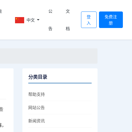
註
公
文
登
免费注
中文
入
册
告
档
分类目录
帮助支持
网站公告
些
新闻资讯
器，