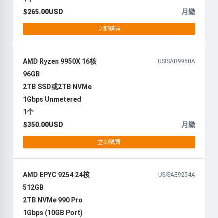
$265.00USD
月繳
立即購買
AMD Ryzen 9950X 16核
USISAR9950A
96GB
2TB SSD或2TB NVMe
1Gbps Unmetered
1个
$350.00USD
月繳
立即購買
AMD EPYC 9254 24核
USISAE9254A
512GB
2TB NVMe 990 Pro
1Gbps (10GB Port)