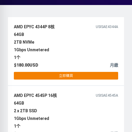
AMD EPYC 4344P 8核
USISAE4344A
64GB
2TB NVMe
1Gbps Unmetered
1个
$180.00USD
月繳
立即購買
AMD EPYC 4545P 16核
USISAE4545A
64GB
2 x 2TB SSD
1Gbps Unmetered
1个