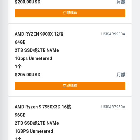
$200.00USD
月繳
立即購買
AMD RYZEN 9900X 12核
USISAR9900A
64GB
2TB SSD或2TB NVMe
1Gbps Unmetered
1个
$205.00USD
月繳
立即購買
AMD Ryzen 9 7950X3D 16核
USISAR7950A
96GB
2TB SSD或2TB NVMe
1GBPS Unmetered
1个