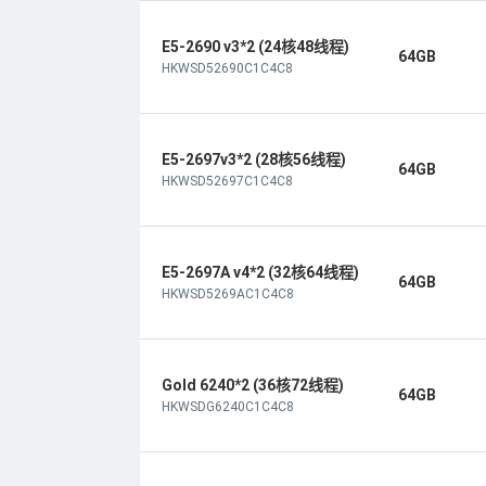
E5-2690 v3*2 (24核48线程)
64GB
HKWSD52690C1C4C8
E5-2697v3*2 (28核56线程)
64GB
HKWSD52697C1C4C8
E5-2697A v4*2 (32核64线程)
64GB
HKWSD5269AC1C4C8
Gold 6240*2 (36核72线程)
64GB
HKWSDG6240C1C4C8