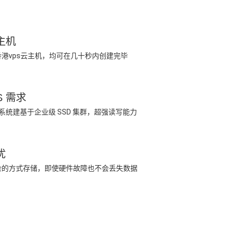
主机
港vps云主机，均可在几十秒内创建完毕
S 需求
储系统建基于企业级 SSD 集群，超强读写能力
忧
余的方式存储，即使硬件故障也不会丢失数据