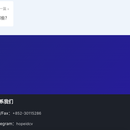
一篇 »
哪些？
系我们
l/Fax：
+852-30115286
legram：
hopeidcv