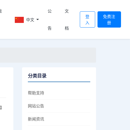
註
公
文
登
免费注
中文
入
册
告
档
分类目录
帮助支持
网站公告
和
新闻资讯