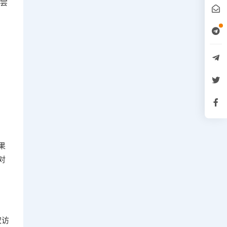
典尝
果
对
权访