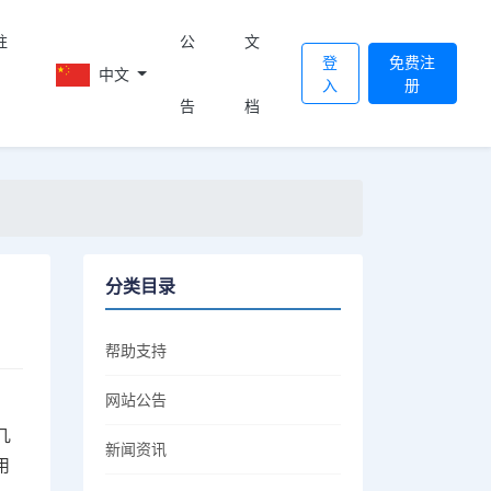
註
公
文
登
免费注
中文
入
册
告
档
分类目录
帮助支持
网站公告
几
新闻资讯
用