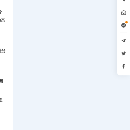
个
动态
。
服务
拥
重