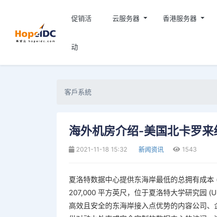
促销活
云服务器
香港服务器
动
客戶系統
海外机房介绍-美国北卡罗来
2021-11-18 15:32
新闻资讯
1543
夏洛特数据中心提供东海岸最低的总拥有成本 (
207,000 平方英尺，位于夏洛特大学研究园 
高效且安全的东海岸接入点优势的内容公司、