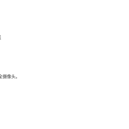
送
全摄像头。