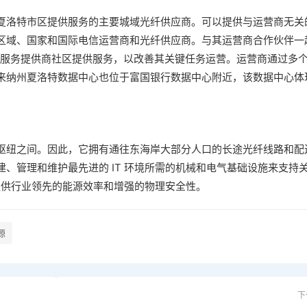
夏洛特市区提供服务的主要城域光纤供应商。可以提供与运营商无关
区域、国家和国际电信运营商和光纤供应商。与其运营商合作伙伴一
 和云服务提供商社区提供服务，以改善其关键任务运营。运营商通过多
来纳州夏洛特数据中心也位于富国银行数据中心附近，该数据中心体
枢纽之间。因此，它拥有通往东海岸大部分人口的长途光纤线路和配
、管理和维护最先进的 IT 环境所需的机械和电气基础设施来支持
以提供行业领先的能源效率和增强的物理安全性。
源
下