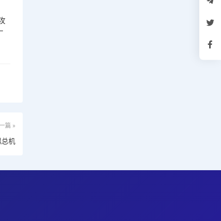
攻
厂
一篇 »
拟总机