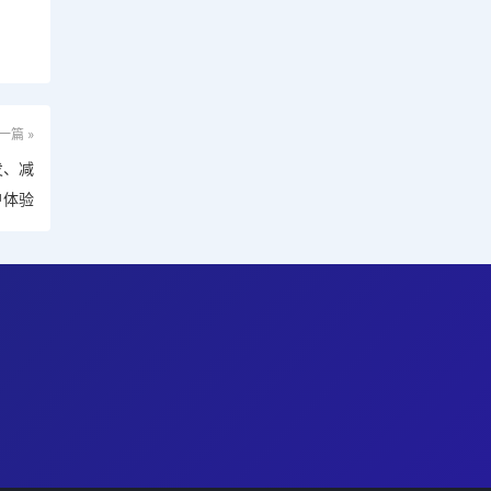
一篇 »
发、减
户体验