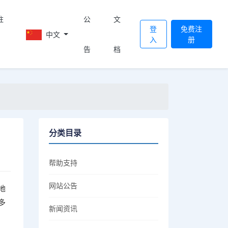
註
公
文
登
免费注
中文
入
册
告
档
分类目录
帮助支持
网站公告
地
多
新闻资讯