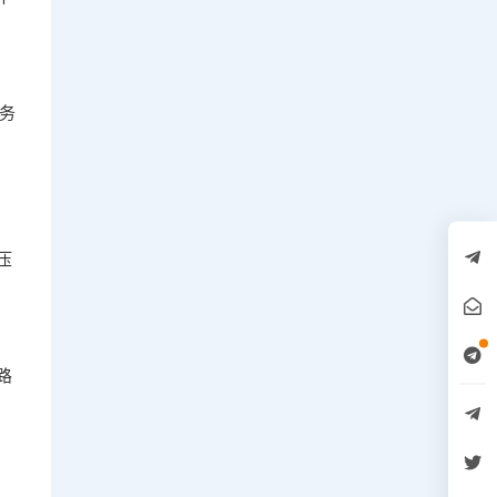
务
压
路