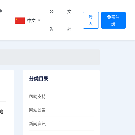
註
公
文
登
免费注
中文
入
册
告
档
分类目录
帮助支持
网站公告
略
新闻资讯