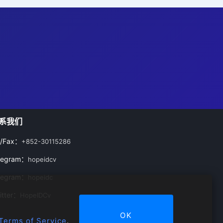
系我们
l/Fax：
+852-30115286
legram：
hopeidcv
legram：
hopeidc
itter：
HopeIDCv
OK
Terms of Service
.