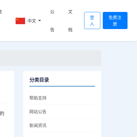
註
公
文
登
免费注
中文
入
册
告
档
分类目录
帮助支持
网站公告
的
新闻资讯