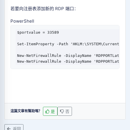
若要向注册表添加新的 RDP 端口：
PowerShell
$portvalue
 = 
33589
Set-ItemProperty
 -Path
'HKLM:\SYSTEM\CurrentCont
New-NetFirewallRule
 -DisplayName
'RDPPORTLatest-
New-NetFirewallRule
 -DisplayName
'RDPPORTLatest-
是
否
這篇文章有幫助嗎？
返回