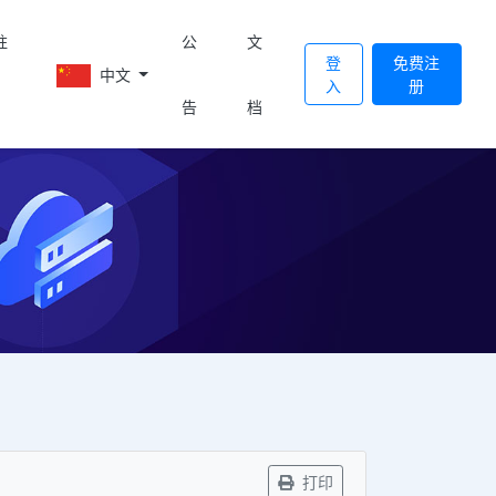
註
公
文
登
免费注
中文
入
册
告
档
打印